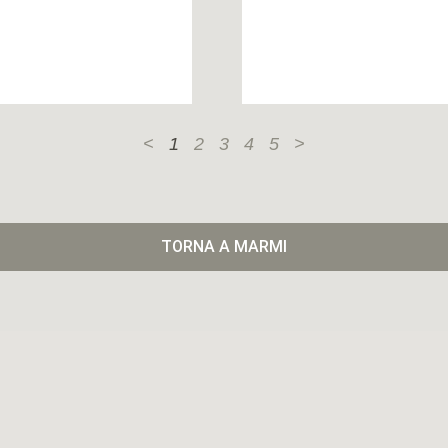
<
1
2
3
4
5
>
TORNA A MARMI