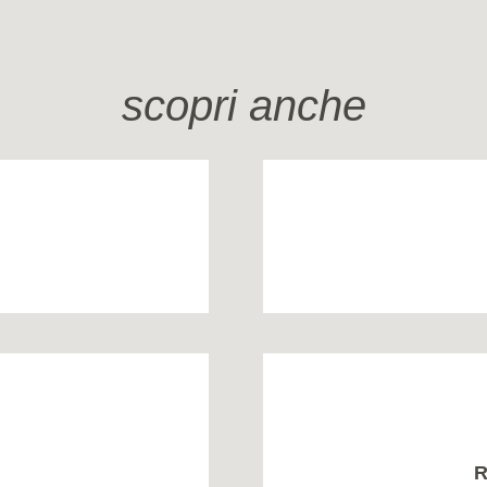
scopri anche
R