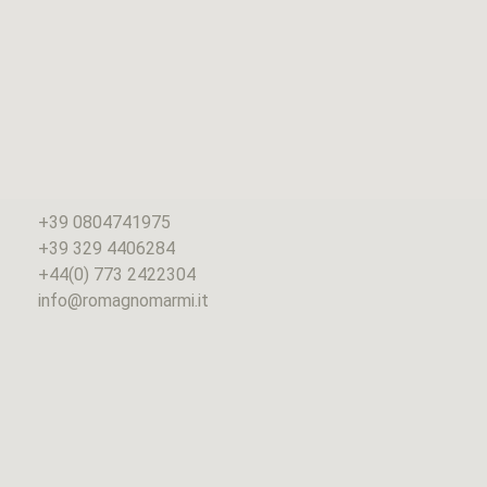
+39 0804741975
+39 329 4406284
+44(0) 773 2422304
info@romagnomarmi.it